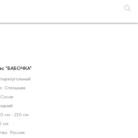
ас "БАБОЧКА"
тырехугольный
и:
Сплошная
Сосна
едний
0 см - 210 см
0 см
тво:
Россия