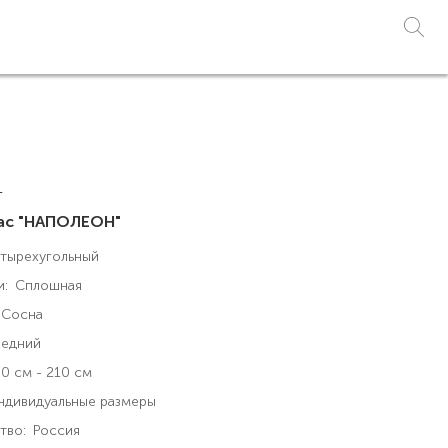
1
лас "НАПОЛЕОН"
тырехугольный
и:
Сплошная
Сосна
едний
0 см - 210 см
ндивидуальные размеры
тво:
Россия