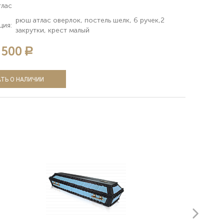
тлас
рюш атлас оверлок, постель шелк, 6 ручек,2
ция:
закрутки, крест малый
 500
a
ТЬ О НАЛИЧИИ
next