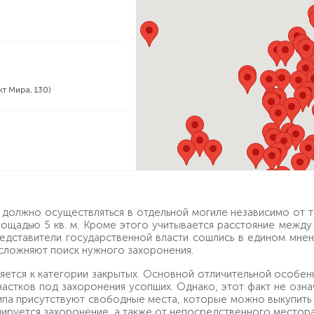
кт Мира, 130)
олжно осуществляться в отдельной могиле независимо от то
ощадью 5 кв. м. Кроме этого учитывается расстояние между
едставители государственной власти сошлись в едином мнен
сложняют поиск нужного захоронения.
тся к категории закрытых. Основной отличительной особен
астков под захоронения усопших. Однако, этот факт не озн
па присутствуют свободные места, которые можно выкупить 
анируется захоронение, а также от непосредственного место