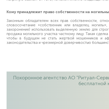
Бабушкинское кладбище
Кому принадлежит право собственности на могильны
ВДНХ, Ростокино
г. Москва, СВАО, Ярославское ш., 52
Законным обладателем всех прав собственности, относ
словосочетание «собственник или владелец могилы»
захоронение) использовать выделенную землю для стро
Барыши
продажа могильного участка частному лицу. Такая сделка
Улица Горчакова, Бунинская аллея
чтобы в будущем не стать жертвой мошенников и афе
г. Москва, ТиНАО, ул. Весенняя
законодательства и чрезмерной доверчивостью большинст
Белоусово
Юго-Западная
г. Москва, ТиНАО, пос. Новофедоровское, дер. Белоусово
Похоронное агентство АО "Ритуал-Серви
Богородское кладбище
бесплатной 
Преображенская площадь
г. Москва, ВАО, ул. Краснобогатырская, вл. 81
Богоявление
Теплый Стан