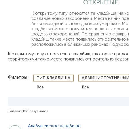
ОТКРЫТЫЕ
К открытому типу относятся те кладбища, на 
создание новых захоронений. Места на них пр
безвозмездной основе для всех умерших в Мо
кладбищах можно получить участки для органи
(родовых) захоронений. По сравнению с закр
кладбищ такие места появились относительно 
расположились в ближайших районах Подмоско
К открытому типу относятся те кладбища, которые предо
территориями такие места появились относительно недав
Фильтры:
ТИП КЛАДБИЩА
АДМИНИСТРАТИВНЫЙ
Все
Все
Найдено 126 результатов
Алабушевское кладбище