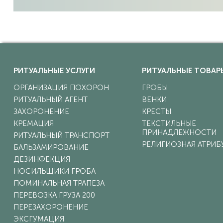
г. Москва, ТиНАО, пос. Вороновское, с. Богоявление, влад. 
Большое Покровское кладбище
г. Москва, ТиНАО, пос. Марушкинское, д. Большое Покровско
РИТУАЛЬНЫЕ УСЛУГИ
РИТУАЛЬНЫЕ ТОВАР
Большое Свинорье
ОРГАНИЗАЦИЯ ПОХОРОН
Теплый стан
ГРОБЫ
г. Москва, ТиНАО, пос. Марушкинское, дер. Б. Свинорье
РИТУАЛЬНЫЙ АГЕНТ
ВЕНКИ
ЗАХОРОНЕНИЕ
КРЕСТЫ
КРЕМАЦИЯ
ТЕКСТИЛЬНЫЕ
Борисовское кладбище
ПРИНАДЛЕЖНОСТИ
РИТУАЛЬНЫЙ ТРАНСПОРТ
Борисово
РЕЛИГИОЗНАЯ АТРИБ
г. Москва, ЮАО, ул. Борисовские пруды, влад. 4
БАЛЬЗАМИРОВАНИЕ
ДЕЗИНФЕКЦИЯ
НОСИЛЬЩИКИ ГРОБА
Бусиновское кладбище
ПОМИНАЛЬНАЯ ТРАПЕЗА
Речной вокзал, Петровско-Разумовская
г. Москва, САО, ул. Краснополянская, влад. 18
ПЕРЕВОЗКА ГРУЗА 200
ПЕРЕЗАХОРОНЕНИЕ
ЭКСГУМАЦИЯ
Бутовское кладбище