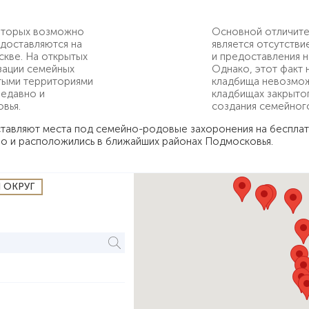
которых возможно
Основной отличите
едоставляются на
является отсутств
скве. На открытых
и предоставления н
зации семейных
Однако, этот факт 
ытыми территориями
кладбища невозмож
недавно и
кладбищах закрытог
вья.
создания семейного
ставляют места под семейно-родовые захоронения на беспла
но и расположились в ближайших районах Подмосковья.
 ОКРУГ