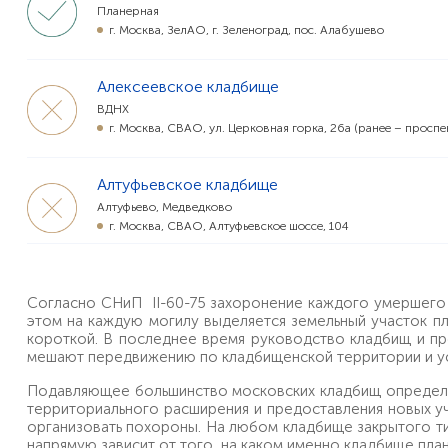
Планерная
г. Москва, ЗелАО, г. Зеленоград, пос. Алабушево
Алексеевское кладбище
ВДНХ
г. Москва, СВАО, ул. Церковная горка, 26а (ранее – проспе
Алтуфьевское кладбище
Алтуфьево, Медведково
г. Москва, СВАО, Алтуфьевское шоссе, 104
Все кладбища в алфавитном порядке
Анкудиновское кладбище
Согласно СНиП II-60-75 захоронение каждого умершего д
Киевская, Теплый стан
этом на каждую могилу выделяется земельный участок пл
г. Москва, НАО, пос. Марушкинское, дер. Анкудиново
короткой. В последнее время руководство кладбищ и пр
мешают передвижению по кладбищенской территории и у
Армянское кладбище
Подавляющее большинство московских кладбищ определяе
Улица 1905 года, Беговая
территориального расширения и предоставления новых уч
г. Москва, ЦАО, улица Сергея Макеева, вл. 15.
организовать похороны. На любом кладбище закрытого ти
напрямую зависит от того, на каком именно кладбище пл