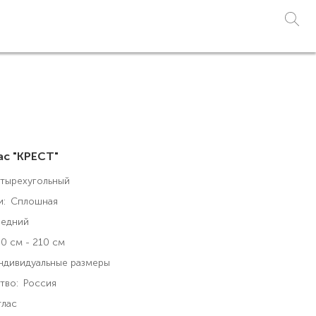
ас "КРЕСТ"
тырехугольный
и:
Сплошная
едний
0 см - 210 см
ндивидуальные размеры
тво:
Россия
тлас