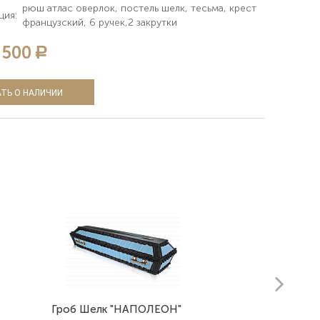
рюш атлас оверлок, постель шелк, тесьма, крест
ция:
французский, 6 ручек,2 закрутки
 500
a
ТЬ О НАЛИЧИИ
next
Гроб Шелк "НАПОЛЕОН"