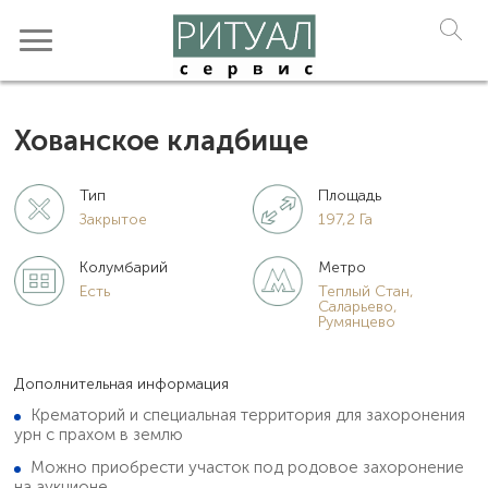
Хованское кладбище
Тип
Площадь
Закрытое
197,2 Га
Колумбарий
Метро
Есть
Теплый Стан,
Саларьево,
Румянцево
Дополнительная информация
Крематорий и специальная территория для захоронения
урн с прахом в землю
Можно приобрести участок под родовое захоронение
на аукционе