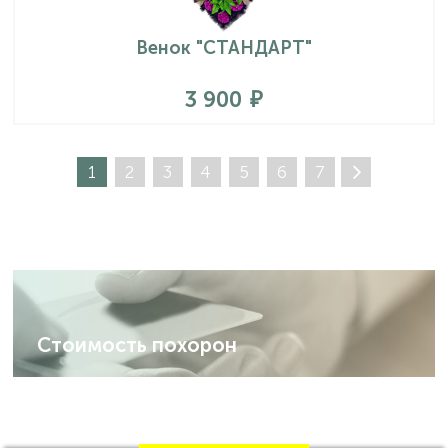
Венок "СТАНДАРТ"
3 900
1
2
3
4
5
6
7
Стоимость похорон