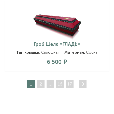
Гроб Шелк «ГЛАДЬ»
Тип крышки:
Сплошная
Материал:
Сосна
6 500
1
2
...
16
17