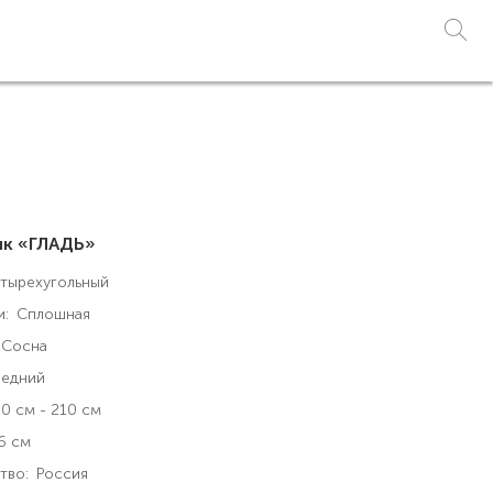
лк «ГЛАДЬ»
тырехугольный
и:
Сплошная
Сосна
едний
0 см - 210 см
6 см
тво:
Россия