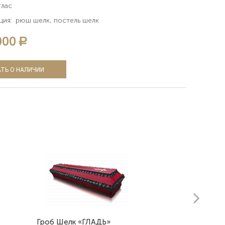
тлас
ция:
рюш шелк, постель шелк
000
a
ТЬ О НАЛИЧИИ
next
Гроб Шелк «ГЛАДЬ»