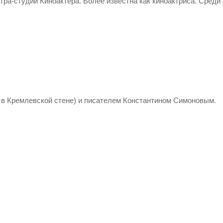
атра-студии Киноактера. Более известна как киноактриса. Среди
в Кремлевской стене) и писателем Константином Симоновым.