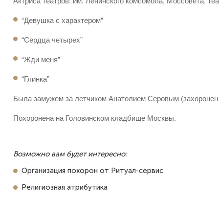
Актриса театров: им. Ленинского комсомола, Моссовета, те
“Девушка с характером”
“Сердца четырех”
“Жди меня”
“Глинка”
Была замужем за летчиком Анатолием Серовым (захоронен 
Похоронена на Головинском кладбище Москвы.
Возможно вам будет интересно:
Организация похорон от Ритуал-сервис
Религиозная атрибутика