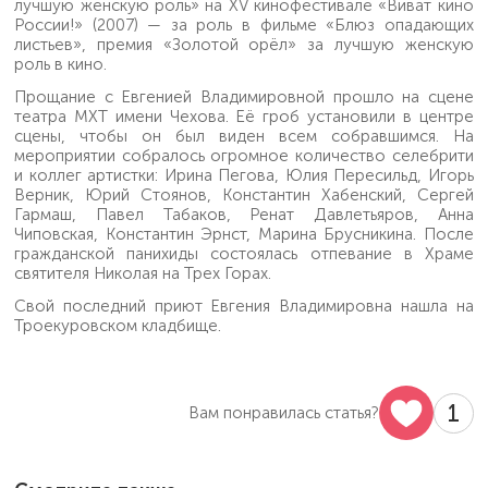
лучшую женскую роль» на XV кинофестивале «Виват кино
России!» (2007) — за роль в фильме «Блюз опадающих
листьев», премия «Золотой орёл» за лучшую женскую
роль в кино.
Прощание с Евгенией Владимировной прошло на сцене
театра МХТ имени Чехова. Её гроб установили в центре
сцены, чтобы он был виден всем собравшимся. На
мероприятии собралось огромное количество селебрити
и коллег артистки: Ирина Пегова, Юлия Пересильд, Игорь
Верник, Юрий Стоянов, Константин Хабенский, Сергей
Гармаш, Павел Табаков, Ренат Давлетьяров, Анна
Чиповская, Константин Эрнст, Марина Брусникина. После
гражданской панихиды состоялась отпевание в Храме
святителя Николая на Трех Горах.
Свой последний приют Евгения Владимировна нашла на
Троекуровском кладбище.
1
Вам понравилась статья?