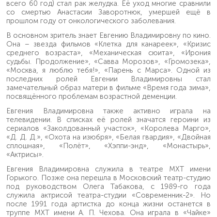
всего 60 год) стал рак желудка. Её уход многие сравнили
со смертью Анастасии Заворотнюк, умершей ещё в
прошлом году от онкологического заболевания.
В основном зритель знает Евгению Владимировну по кино.
Она – звезда фильмов «Клетка для канареек», «Кризис
среднего возраста», «Механическая сюита», «Ирония
судьбы. Продолжение», «Савва Морозов», «Громозека»,
«Москва, я люблю тебя!», «Парень с Марса». Одной из
последних ролей Евгении Владимировны стал
замечательный образ матери в фильме «Время года зима»,
посвящённого проблемам возрастной деменции.
Евгения Владимировна также активно играла на
телевидении. В списках её ролей значатся героини из
сериалов «Заколдованный участок», «Королева Марго»,
«Д. Д. Д.», «Охота на изюбря», «Белая гвардия», «Двойная
сплошная», «Полёт», «Хэппи-энд», «Монастырь»,
«Актрисы».
Евгения Владимировна служила в театре МХТ имени
Горького. Позже она перешла в Московский театр-студию
под руководством Олега Табакова, с 1989-го года
служила актрисой театра-студии «Современник-2». Но
после 1991 года артистка до конца жизни останется в
труппе МХТ имени А. П. Чехова. Она играла в «Чайке»