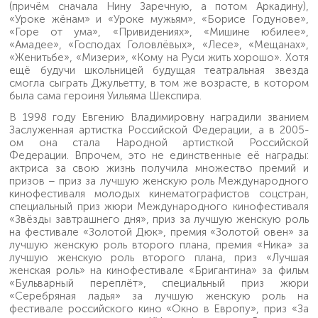
(причём сначала Нину Заречную, а потом Аркадину),
«Уроке жёнам» и «Уроке мужьям», «Борисе Годунове»,
«Горе от ума», «Привидениях», «Мишине юбилее»,
«Амадее», «Господах Головлёвых», «Лесе», «Мещанах»,
«Женитьбе», «Мизери», «Кому на Руси жить хорошо». Хотя
ещё будучи школьницей будущая театральная звезда
смогла сыграть Джульетту, в том же возрасте, в котором
была сама героиня Уильяма Шекспира.
В 1998 году Евгению Владимировну наградили званием
Заслуженная артистка Российской Федерации, а в 2005-
ом она стала Народной артисткой Российской
Федерации. Впрочем, это не единственные её награды:
актриса за свою жизнь получила множество премий и
призов – приз за лучшую женскую роль Международного
кинофестиваля молодых кинематографистов соцстран,
специальный приз жюри Международного кинофестиваля
«Звёзды завтрашнего дня», приз за лучшую женскую роль
на фестивале «Золотой Дюк», премия «Золотой овен» за
лучшую женскую роль второго плана, премия «Ника» за
лучшую женскую роль второго плана, приз «Лучшая
женская роль» на кинофестивале «Бригантина» за фильм
«Бульварный переплёт», специальный приз жюри
«Серебряная ладья» за лучшую женскую роль на
фестивале российского кино «Окно в Европу», приз «За