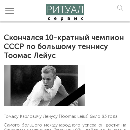
Скончался 10-кратный чемпион
СССР по большому теннису
Тоомас Лейус
Томасу Карловичу Лейусу (Toomas Leius) было 83 года.
Самого большого международного успеха он достиг на