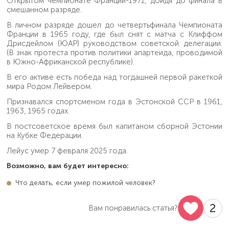
Открытом чемпионате Франции-1971, дойдя до финала в
смешанном разряде.
В личном разряде дошел до четвертьфинала Чемпионата
Франции в 1965 году, где был снят с матча с Клиффом
Дрисдейлом (ЮАР) руководством советской делегации.
(В знак протеста против политики апартеида, проводимой
в Южно-Африканской республике).
В его активе есть победа над тогдашней первой ракеткой
мира Родом Лейвером.
Признавался спортсменом года в Эстонской ССР в 1961,
1963, 1965 годах.
В постсоветское время был капитаном сборной Эстонии
на Кубке Федерации.
Лейус умер 7 февраля 2025 года.
Возможно, вам будет интересно:
Что делать, если умер пожилой человек?
2
Вам понравилась статья?