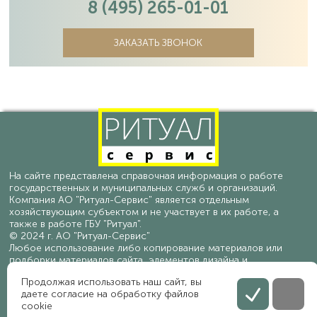
8 (495) 265-01-01
ЗАКАЗАТЬ ЗВОНОК
На сайте представлена справочная информация о работе
государственных и муниципальных служб и организаций.
Компания АО "Ритуал-Сервис" является отдельным
хозяйствующим субъектом и не участвует в их работе, а
также в работе ГБУ "Ритуал".
© 2024 г. АО "Ритуал-Сервис"
Любое использование либо копирование материалов или
подборки материалов сайта, элементов дизайна и
оформления допускается лишь с разрешения
Продолжая использовать наш сайт, вы
правообладателя и только со ссылкой на источник.
даете согласие на обработку файлов
Политика конфиденциальности персональных данных
cookie
Соглашение на обработку персональных данных