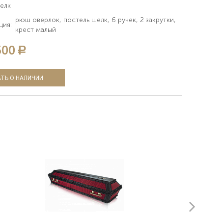
елк
рюш оверлок, постель шелк, 6 ручек, 2 закрутки,
ция:
крест малый
500
a
ТЬ О НАЛИЧИИ
next