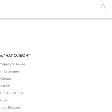
1
лк "НАПОЛЕОН"
тырехугольный
и:
Сплошная
Сосна
едний
0 см - 210 см
4 см
тво:
Россия